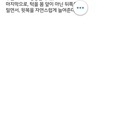
마지막으로, 턱을 몸 앞이 아닌 뒤쪽으로
밀면서, 뒷목을 자연스럽게 늘여준다.
② 의자에 앉은 경우
의자에 앉아서 명상을 할 경우, 허리를 세
우고 손을 편안한 곳에 위치시킨다.
의자의 뒷받침대가 대개는 90도가 아니라,
약간 뒤로 기울어진 각도이므로,
기댈 경우 뒤로 젖혀지게 된다. 따라서, 의
자에 완전히 기대기보다 받침대와 등의 절
반 정도만 접촉을 유지한다는 생각으로
적절히 기대고 허리를 세우는 것이 중요하
다.
눈을 감은 채로 코로만 호흡하며 호흡을 관
찰한다. (아랫배의 움직임을 관찰)
©2020 by mindfulwork.